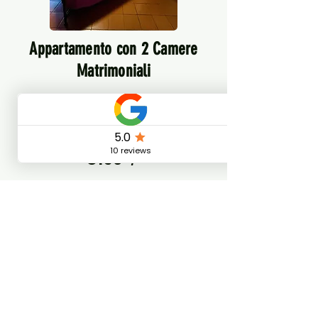
Appartamento con 2 Camere
Matrimoniali
Appartamento con 2 camere
matrimoniali e 2 bagni (max 4
ospiti) .
€150
/notte
Prenota Ora
Serve Aiuto con la
Prenotazione?