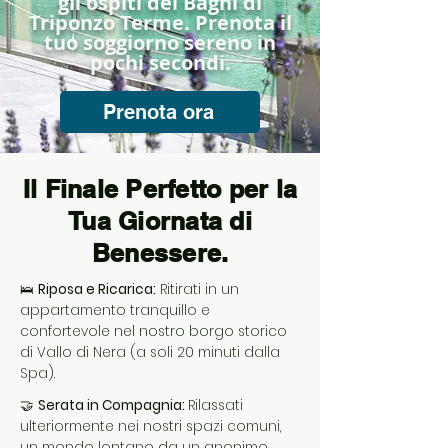
gli ospiti dei Bagni di
Triponzo Terme. Prenota il
tuo soggiorno sereno in
pochi secondi.
Prenota ora
Il Finale Perfetto per la
Tua Giornata di
Benessere.
🛌
Riposa e Ricarica:
Ritirati in un
appartamento tranquillo e
confortevole nel nostro borgo storico
di Vallo di Nera (a soli 20 minuti dalla
Spa).
🤝
Serata in Compagnia:
Rilassati
ulteriormente nei nostri spazi comuni,
un mondo lontano da un anonimo