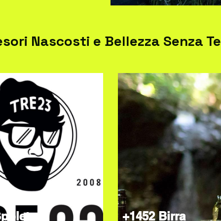
esori Nascosti e Bellezza Senza 
poleto
+1452 Birra