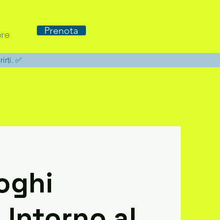
Prenota
re
rirti. ✅
uoghi
 Intorno al