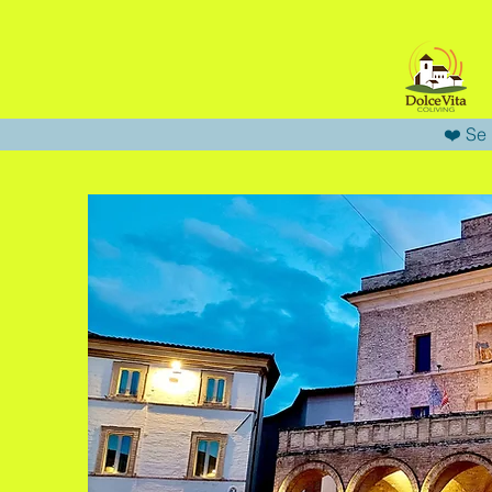
❤️ Se 