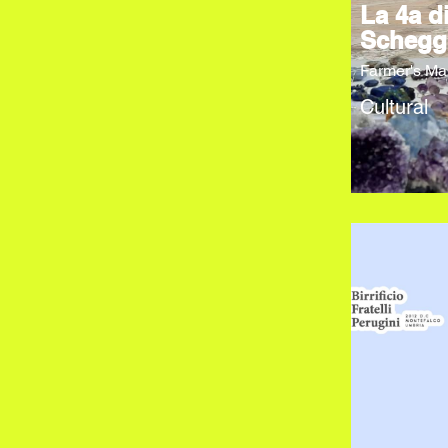
La 4a d
Schegg
Farmer's Ma
Cultural