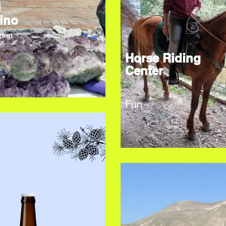
i
ino
rket
Horse Riding
Center
Fun