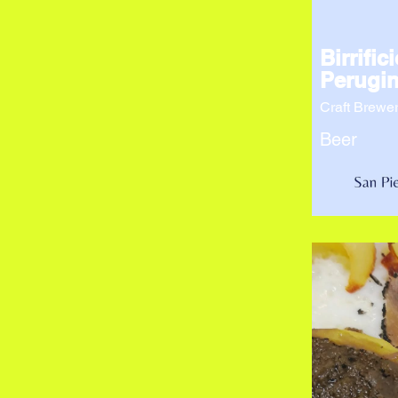
Birrifici
Perugin
Craft Brewe
Beer