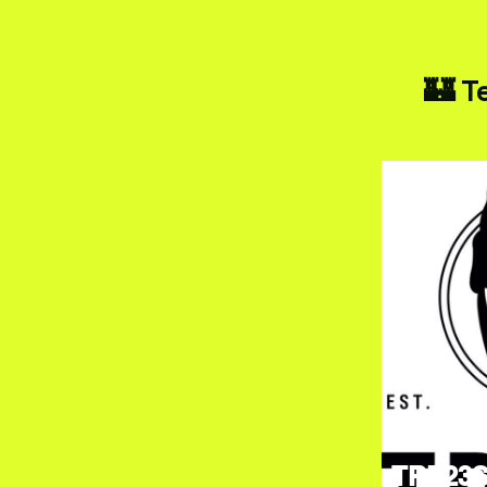
🏰 T
TRE23S