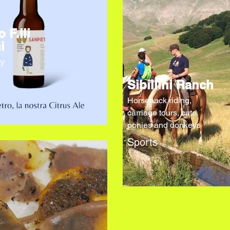
o F.lli
i
ry
Sibillini Ranch
Horseback riding,
carriage tours, cute
ponies and donkeys
Sports