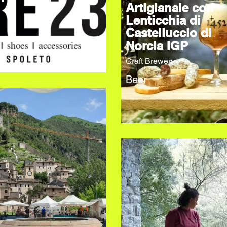
Artigianale con
Lenticchia di
Castelluccio di
Norcia IGP
Craft Brewery
Beer