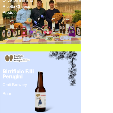
Olive Oil mill and
Ricotta Cheese
Producer
Birrificio F.lli
Perugini
Craft Brewery
Beer