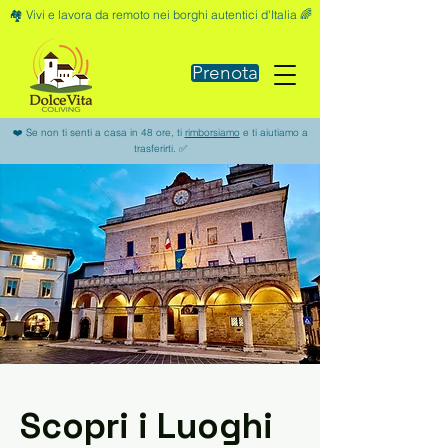
🏘️ Vivi e lavora da remoto nei borghi autentici d'Italia 🌈
Prenota
❤️ Se non ti senti a casa in 48 ore, ti
rimborsiamo
e ti aiutiamo a
trasferirti. ✅
Scopri i Luoghi