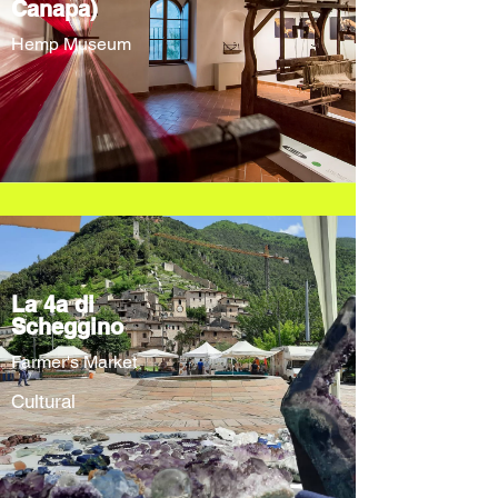
Canapa)
Hemp Museum
La 4a di
Scheggino
Farmer's Market
Cultural