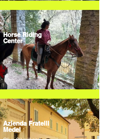
Horse Riding
Center
Fun
Azienda Fratelli
Medei