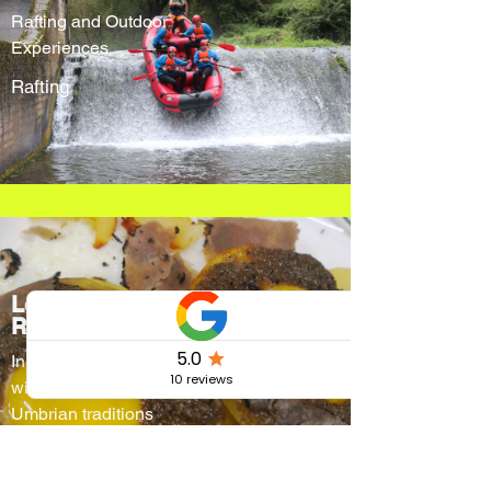
Rafting and Outdoor
Experiences
Rafting
Locanda Cacio
Re
Innovative menus
without forgetting
Umbrian traditions