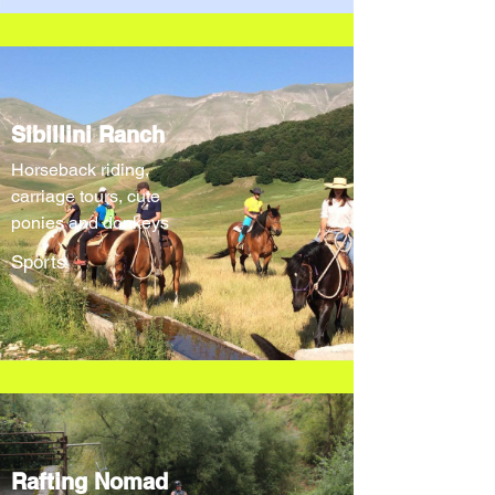
Sibillini Ranch
Horseback riding,
carriage tours, cute
ponies and donkeys
Sports
Rafting Nomad