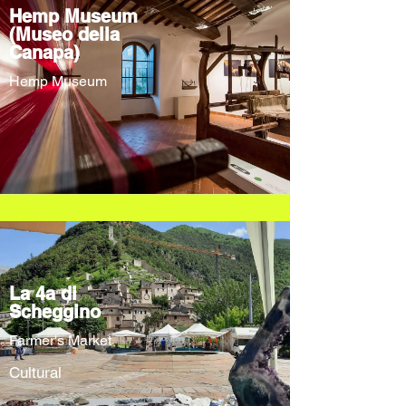
Hemp Museum
(Museo della
Canapa)
Hemp Museum
La 4a di
Scheggino
Farmer's Market
Cultural