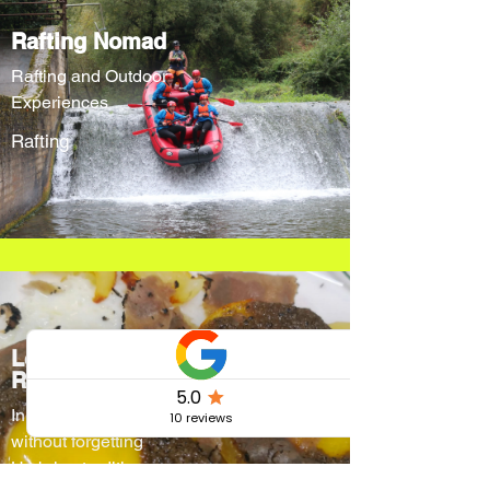
Rafting Nomad
Rafting and Outdoor
Experiences
Rafting
Locanda Cacio
Re
Innovative menus
without forgetting
Umbrian traditions