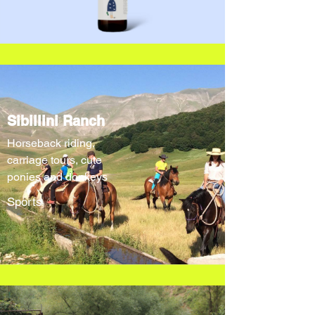
Sibillini Ranch
Horseback riding,
carriage tours, cute
ponies and donkeys
Sports