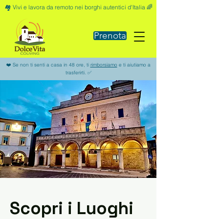
🏘️ Vivi e lavora da remoto nei borghi autentici d'Italia 🌈
Prenota
❤️ Se non ti senti a casa in 48 ore, ti
rimborsiamo
e ti aiutiamo a
trasferirti. ✅
Scopri i Luoghi