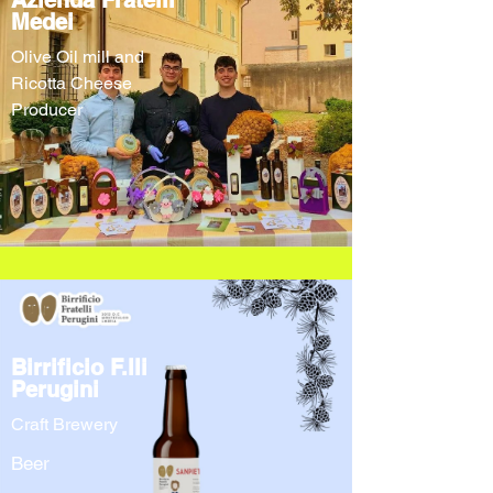
Azienda Fratelli
Medei
Olive Oil mill and
Ricotta Cheese
Producer
Birrificio F.lli
Perugini
Craft Brewery
Beer