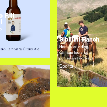
o F.lli
i
ry
Sibillini Ranch
Horseback riding,
carriage tours, cute
ponies and donkeys
Sports