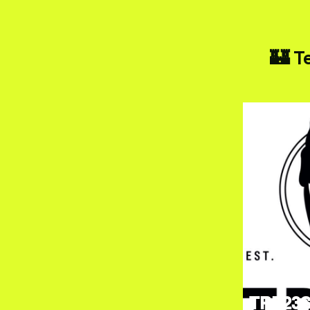
🏰 T
TRE23S