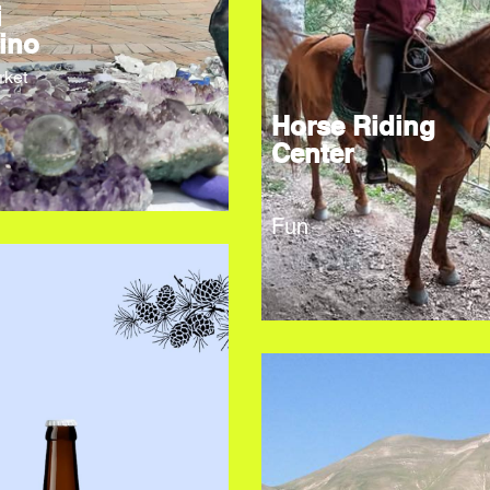
i
ino
rket
Horse Riding
Center
Fun