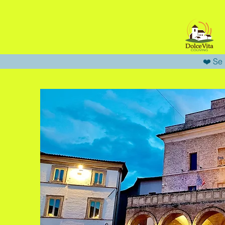
❤️ Se 