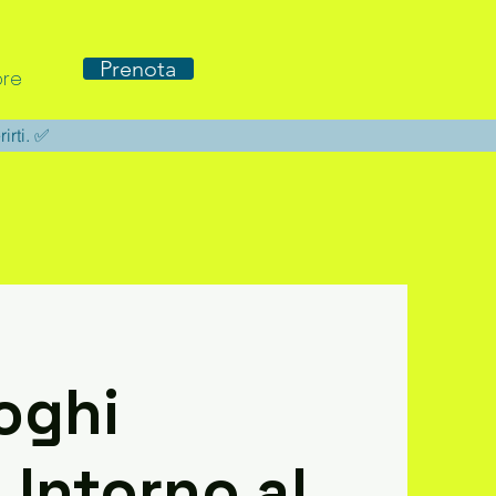
Prenota
re
rirti. ✅
uoghi
 Intorno al