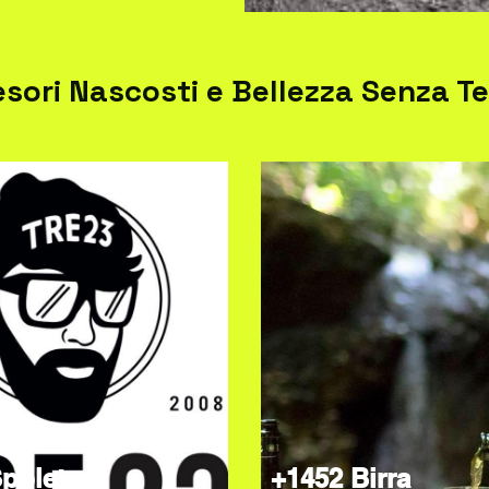
esori Nascosti e Bellezza Senza 
poleto
+1452 Birra