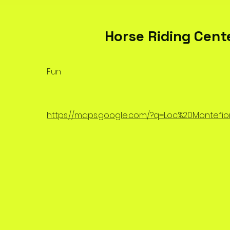
Horse Riding Cent
Fun
https://maps.google.com/?q=Loc.%20Montefiori