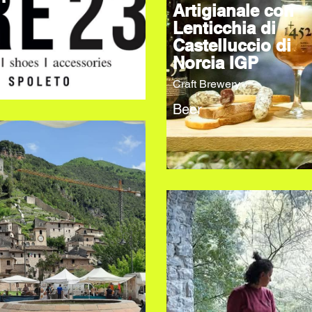
Artigianale con
Lenticchia di
Castelluccio di
Norcia IGP
Craft Brewery
Beer