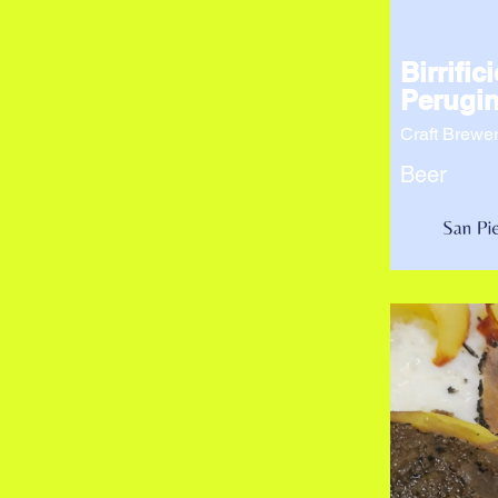
Birrifici
Perugin
Craft Brewe
Beer