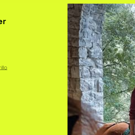
er
llo