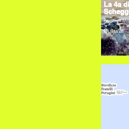
La 4a d
Schegg
Farmer's Ma
Cultural