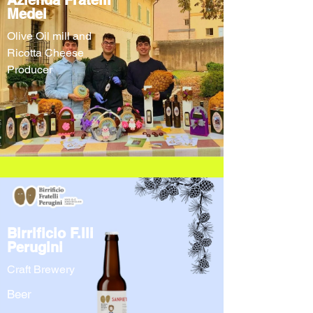
Azienda Fratelli
Medei
Olive Oil mill and
Ricotta Cheese
Producer
Birrificio F.lli
Perugini
Craft Brewery
Beer