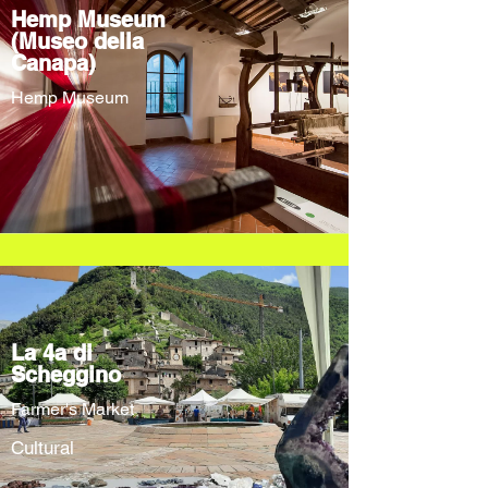
Hemp Museum
(Museo della
Canapa)
Hemp Museum
La 4a di
Scheggino
Farmer's Market
Cultural