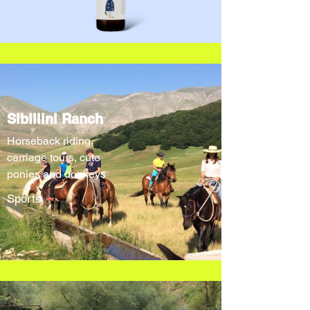
Sibillini Ranch
Horseback riding,
carriage tours, cute
ponies and donkeys
Sports