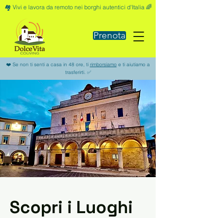
🏘️ Vivi e lavora da remoto nei borghi autentici d'Italia 🌈
Prenota
❤️ Se non ti senti a casa in 48 ore, ti
rimborsiamo
e ti aiutiamo a
trasferirti. ✅
Scopri i Luoghi