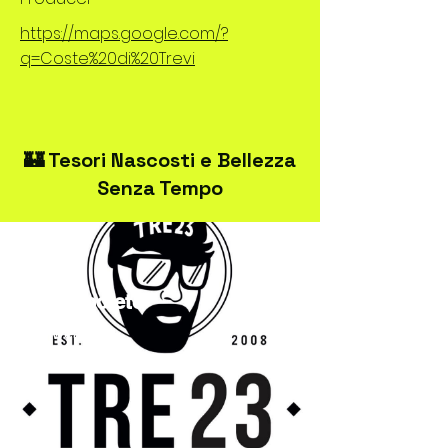
https://maps.google.com/?
q=Coste%20di%20Trevi
🏰 Tesori Nascosti e Bellezza
Senza Tempo
TRE23Spoleto
Streetwear