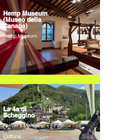
Hemp Museum
(Museo della
Canapa)
Hemp Museum
La 4a di
Scheggino
Farmer's Market
Cultural