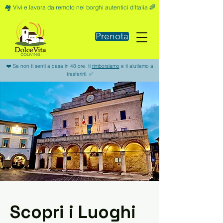
🏘️ Vivi e lavora da remoto nei borghi autentici d'Italia 🌈
Prenota
❤️ Se non ti senti a casa in 48 ore, ti
rimborsiamo
e ti aiutiamo a
trasferirti. ✅
Scopri i Luoghi