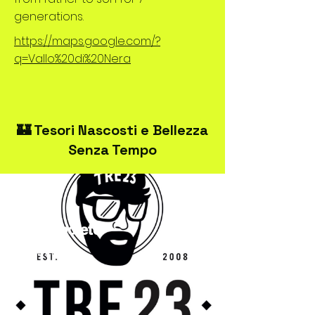
generations.
https://maps.google.com/?
q=Vallo%20di%20Nera
🏰 Tesori Nascosti e Bellezza
Senza Tempo
TRE23Spoleto
Streetwear