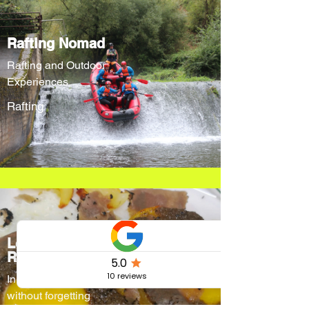
Rafting Nomad
Rafting and Outdoor
Experiences
Rafting
Locanda Cacio
Re
Innovative menus
without forgetting