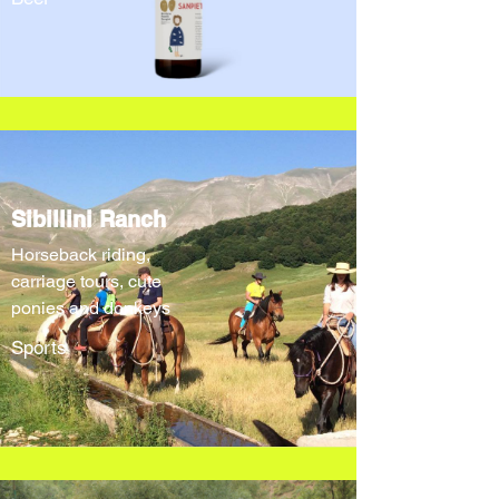
Sibillini Ranch
Horseback riding,
carriage tours, cute
ponies and donkeys
Sports