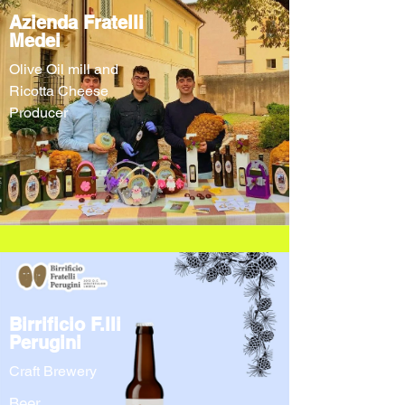
Azienda Fratelli
Medei
Olive Oil mill and
Ricotta Cheese
Producer
Birrificio F.lli
Perugini
Craft Brewery
Beer