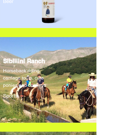
Beer
Sibillini Ranch
Horseback riding,
carriage tours, cute
ponies and donkeys
Sports