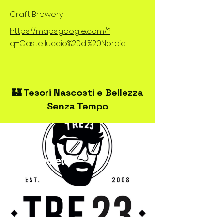
Craft Brewery
https://maps.google.com/?
q=Castelluccio%20di%20Norcia
🏰 Tesori Nascosti e Bellezza
Senza Tempo
TRE23Spoleto
Streetwear