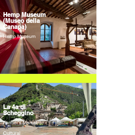
Hemp Museum
(Museo della
Canapa)
Hemp Museum
La 4a di
Scheggino
Farmer's Market
Cultural