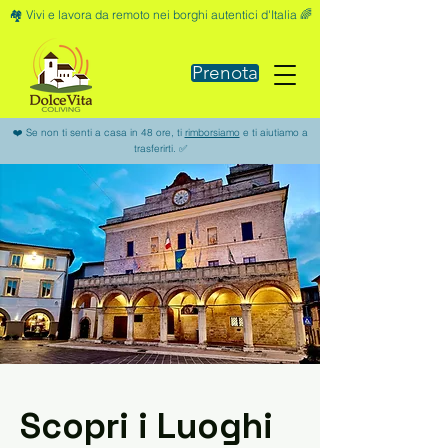
🏘️ Vivi e lavora da remoto nei borghi autentici d'Italia 🌈
Prenota
❤️ Se non ti senti a casa in 48 ore, ti
rimborsiamo
e ti aiutiamo a
trasferirti. ✅
Scopri i Luoghi