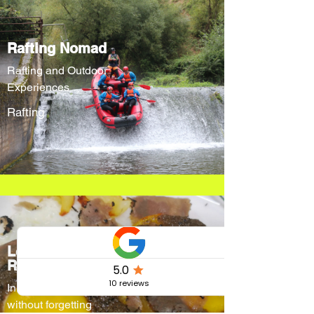
Rafting Nomad
Rafting and Outdoor
Experiences
Rafting
Locanda Cacio
Re
Innovative menus
without forgetting