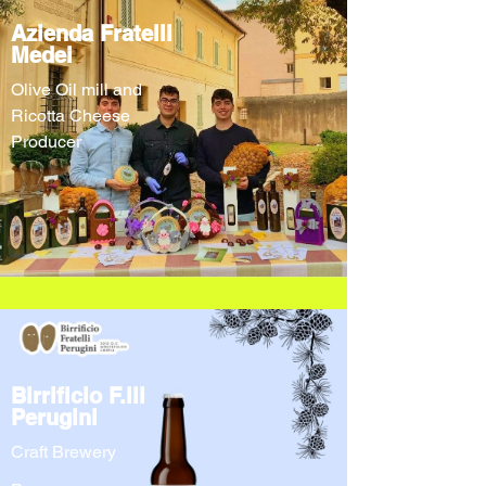
Azienda Fratelli
Medei
Olive Oil mill and
Ricotta Cheese
Producer
Birrificio F.lli
Perugini
Craft Brewery