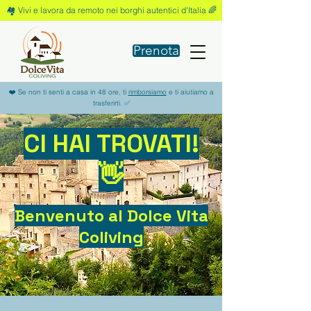
🏘️ Vivi e lavora da remoto nei borghi autentici d'Italia 🌈
Prenota
❤️ Se non ti senti a casa in 48 ore, ti
rimborsiamo
e ti aiutiamo a
trasferirti. ✅
CI HAI TROVATI!
👋
Benvenuto al Dolce Vita
Coliving