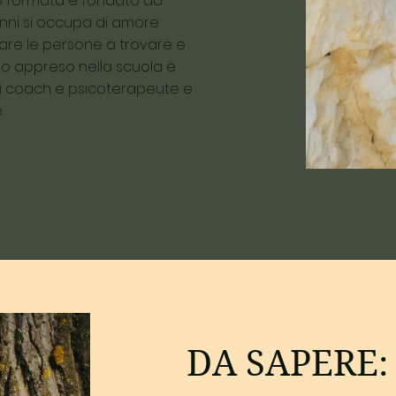
no formata è fondato da
 anni si occupa di amore
tare le persone a trovare e
odo appreso nella scuola è
i coach e psicoterapeute e
.
DA SAPERE: