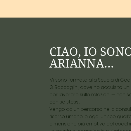
CIAO, IO SON
ARIANNA...
Mi sono formata alla Scuola di Coac
G. Baccaglini, dove ho acquisito u
per lavorare sulle relazioni — non so
con se stessi.
Vengo da un percorso nella consul
risorse umane, e oggi unisco quell
dimensione più emotiva del coaching