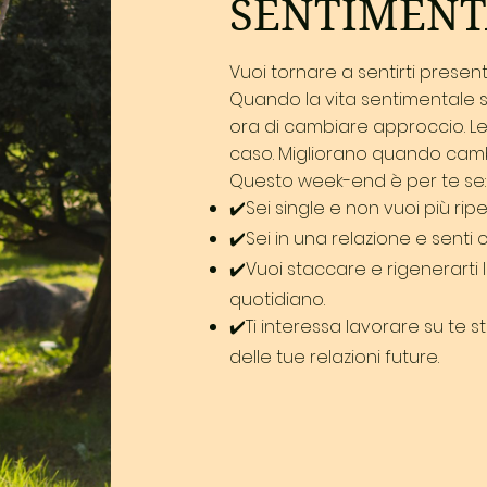
SENTIMENT
Vuoi tornare a sentirti present
Quando la vita sentimentale si
ora di cambiare approccio. Le
caso. Migliorano quando cambi 
Questo week-end è per te se:
✔️Sei single e non vuoi più rip
✔️Sei in una relazione e senti
✔️Vuoi staccare e rigenerarti 
quotidiano.
✔️Ti interessa lavorare su te s
delle tue relazioni future.