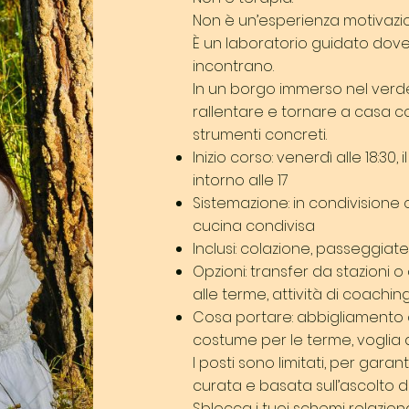
Non è un’esperienza motivazio
È un laboratorio guidato dove
incontrano.
In un borgo immerso nel verde
rallentare e tornare a casa 
strumenti concreti.
Inizio corso: venerdì alle 18:30
intorno alle 17
Sistemazione: in condivisione o 
cucina condivisa
Inclusi: colazione, passeggiat
Opzioni: transfer da stazioni 
alle terme, attività di coachin
Cosa portare: abbigliamento 
costume per le terme, voglia d
I posti sono limitati, per gara
curata e basata sull’ascolto d
Sblocca i tuoi schemi relazional