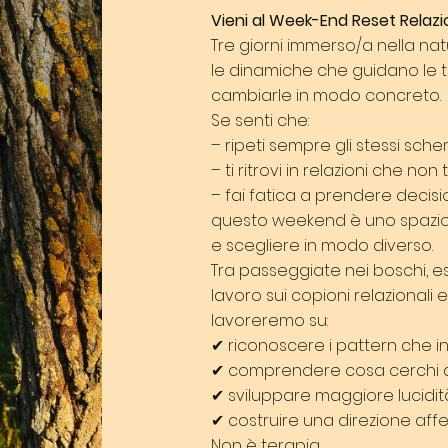
Vieni al Week-End Reset Relazio
Tre giorni immerso/a nella 
le dinamiche che guidano le tu
cambiarle in modo concreto.
Se senti che:
– ripeti sempre gli stessi sche
– ti ritrovi in relazioni che non
– fai fatica a prendere decisi
questo weekend è uno spazio 
e scegliere in modo diverso.
Tra passeggiate nei boschi, ese
lavoro sui copioni relazionali
lavoreremo su:
✔ riconoscere i pattern che in
✔ comprendere cosa cerchi d
✔ sviluppare maggiore lucidi
✔ costruire una direzione aff
Non è terapia.