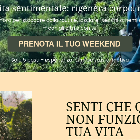
vita sentimentale: rigenera corpo, 
ra per staccare dalla routine, lasciare i vecchi schemi e 
— con gli altri e con te.
PRENOTA IL TUO WEEKEND
Solo 5 posti – esperienza intima e trasformativa
SENTI CHE
NON FUNZI
TUA VITA