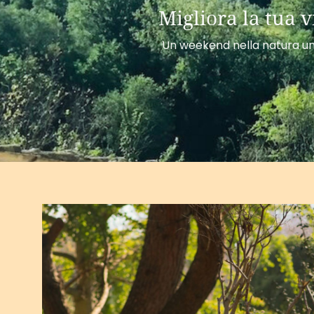
Migliora la tua 
Un weekend nella natura umb