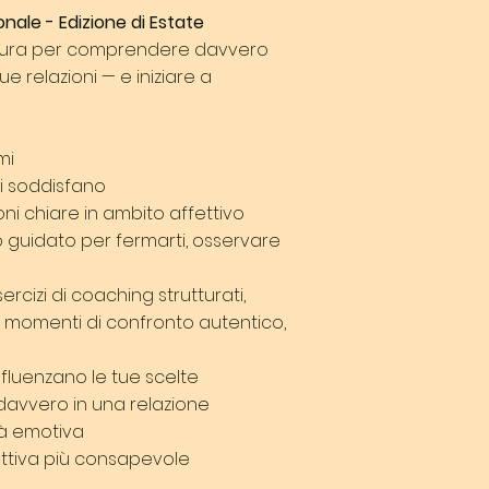
nale - Edizione di Estate
natura per comprendere davvero
e relazioni — e iniziare a
mi
 ti soddisfano
oni chiare in ambito affettivo
guidato per fermarti, osservare
rcizi di coaching strutturati,
 e momenti di confronto autentico,
fluenzano le tue scelte
avvero in una relazione
tà emotiva
ettiva più consapevole