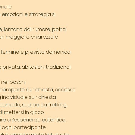
nale.
 emozioni e strategia si
, lontano dal rumore, potrai
con maggiore chiarezza e
, il termine è previsto domenica
privata, abitazioni tradizionali,
e nei boschi
o aeroporto su richiesta, accesso
g individuale su richiesta
comodo, scarpe da trekking,
i mettersi in gioco
ntire un’esperienza autentica,
i ogni partecipante.
i e rimetti in moto la tua vita