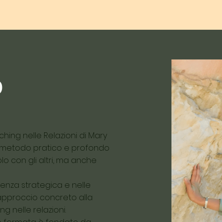
O
hing nelle Relazioni di Mary
n metodo pratico e profondo
lo con gli altri, ma anche
enza strategica e nelle
’approccio concreto alla
 nelle relazioni.