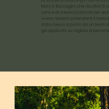
La scuola di coaching in cui mi so
Mary G. Baccaglini, che da oltre 10
sano e di creare protocolli per aiu
vivere relazioni potenzianti. Il met
stato messo a punto da un team d
già applicato su migliaia di persone