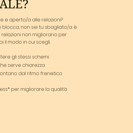
ALE?
e e aperto/a alle relazioni?
 blocca, non sei tu sbagliato/a: è
 relazioni non migliorano per
il modo in cui scegli.
etere gli stessi schemi
 che serve chiarezza
lontano dal ritmo frenetico
tess* per migliorare la qualità