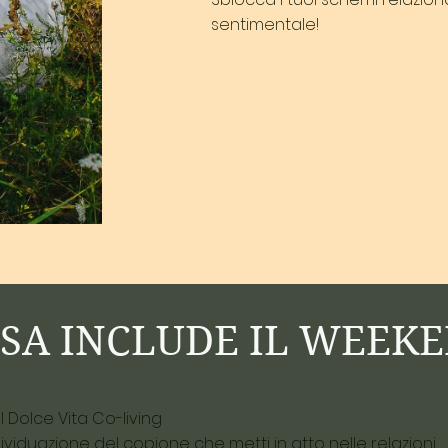
sentimentale!
SA INCLUDE IL WEEK
l Dolce Vita Co-living
ividuazione del copione che metti in atto nelle relazioni