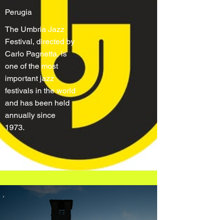
Perugia
The Umbria Jazz
Festival, directed by
Carlo Pagnetta, is
one of the most
important jazz
festivals in the world
and has been held
annually since
1973.