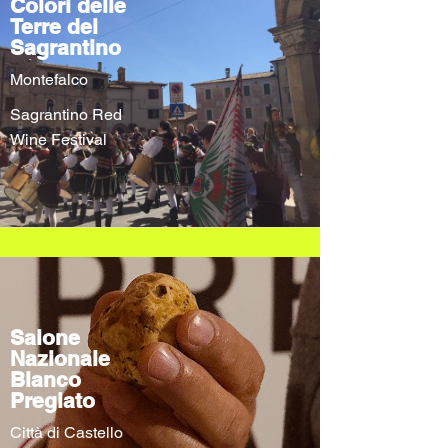
Colori delle
Terre del
Sagrantino
Montefalco
Sagrantino Red
Wine Festival
Salone
Nazionale
Bianco
Pregiato
Città di Castello