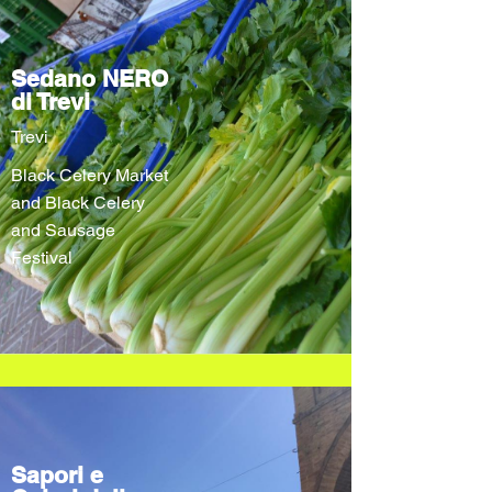
Sedano NERO
di Trevi
Trevi
Black Celery Market
and Black Celery
and Sausage
Festival
Sapori e