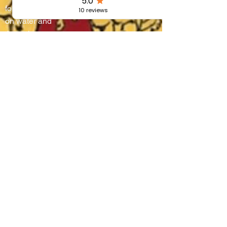
four districts battle
on water and
through steep
alleyways, lifting
boats onto their
shoulders in a
breathtaking race
that blends
centuries-old
tradition, community
pride, and the
authentic flavors of
Umbria.