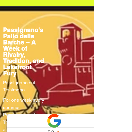
Passignano's
Palio delle
Barche – A
Week of
Rivalry,
Tradition, and
Lakefront
Fury
Passignano sul
Trasimeno
For one week every
summer,
Passignano sul
Trasimeno turns into
a living stage where