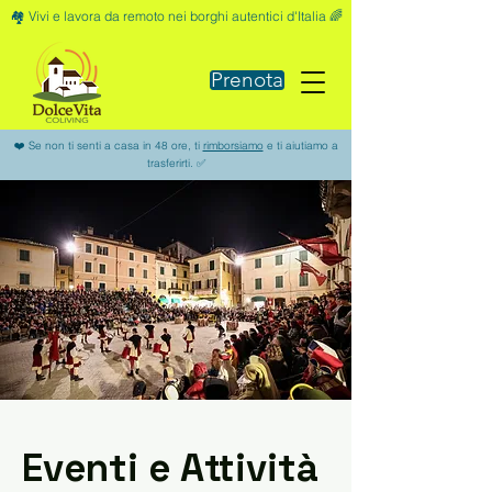
🏘️ Vivi e lavora da remoto nei borghi autentici d'Italia 🌈
Prenota
❤️ Se non ti senti a casa in 48 ore, ti
rimborsiamo
e ti aiutiamo a
trasferirti. ✅
Eventi e Attività