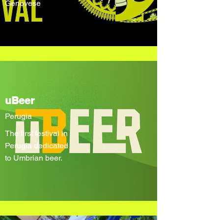
Genovese
uBeer
Perugia
The first festival in
Perugia dedicated
to Umbrian beer.