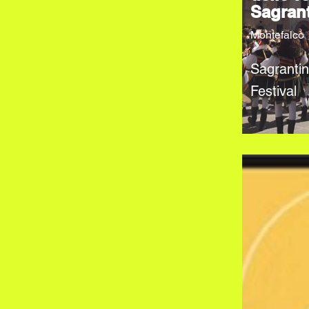
Sagran
Montefalco
Sagranti
Festival