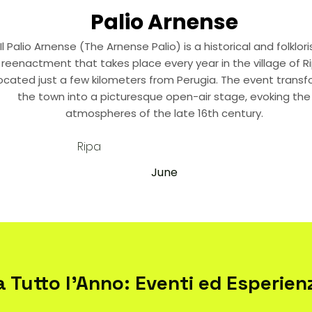
Palio Arnense
Il Palio Arnense (The Arnense Palio) is a historical and folklori
reenactment that takes place every year in the village of Ri
ocated just a few kilometers from Perugia. The event trans
the town into a picturesque open-air stage, evoking the
atmospheres of the late 16th century.
Ripa
June
a Tutto l'Anno: Eventi ed Esperien