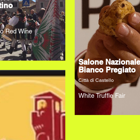
tino
no Red Wine
Salone Nazional
Bianco Pregiato
Città di Castello
White Truffle Fair