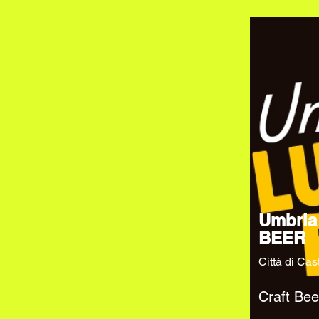
Umbria
BEER
Città di Cas
Craft Bee