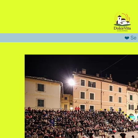
❤️ Se 