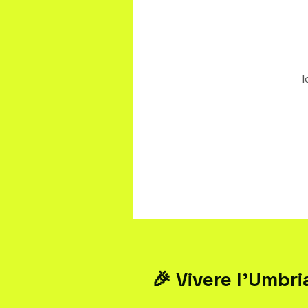
l
🎉 Vivere l’Umbri