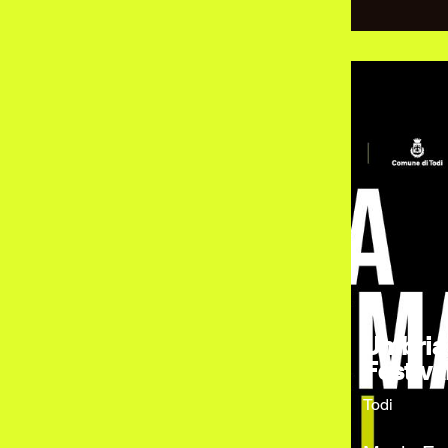
Umbria
Festiva
Todi