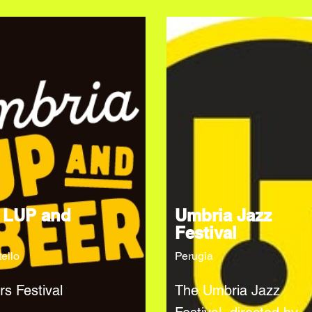
 LUP and
Umbria Jazz
Festival
tello
Perugia
rs Festival
The Umbria Jazz