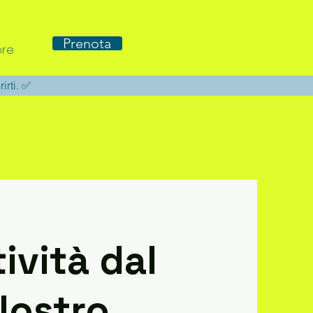
Prenota
re
rirti. ✅
tività dal
Nostro