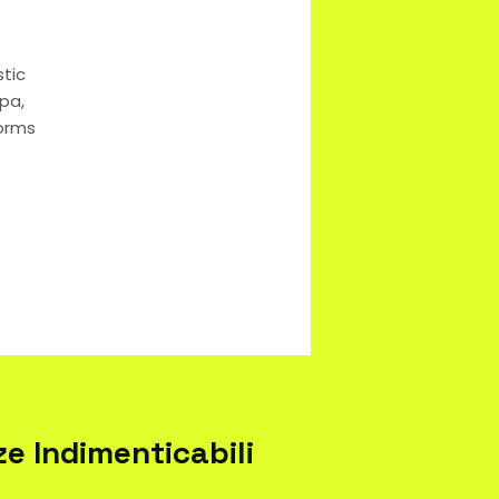
stic
pa,
forms
ze Indimenticabili