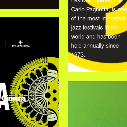
Festival, directed by
Carlo Pagnetta, is one
of the most important
jazz festivals in the
world and has been
held annually since
1973.
 Cinema
l