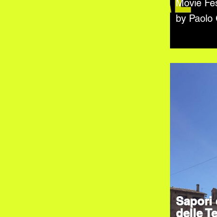
Movie Fes
by Paolo
Sapori 
delle Te