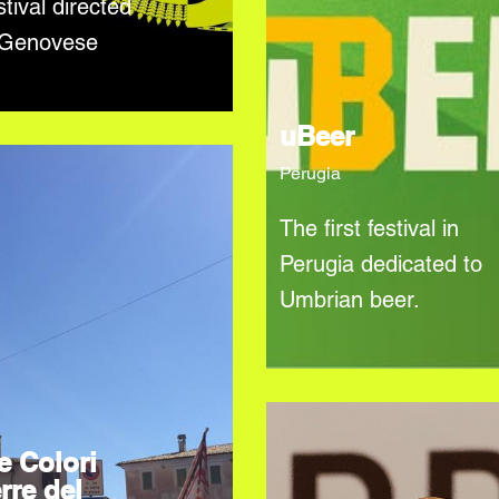
tival directed
 Genovese
uBeer
Perugia
The first festival in
Perugia dedicated to
Umbrian beer.
e Colori
rre del