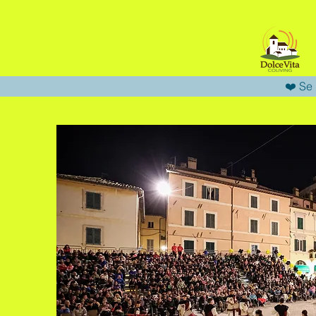
❤️ Se 