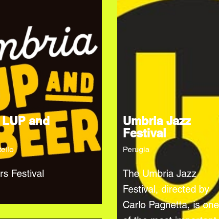
 LUP and
Umbria Jazz
Festival
tello
Perugia
rs Festival
The Umbria Jazz
Festival, directed by
Carlo Pagnetta, is one