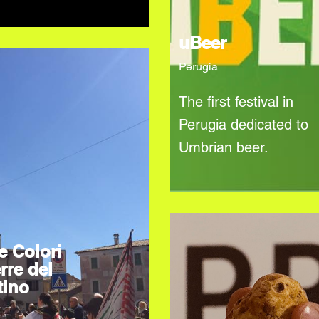
uBeer
Perugia
The first festival in
Perugia dedicated to
Umbrian beer.
e Colori
rre del
tino