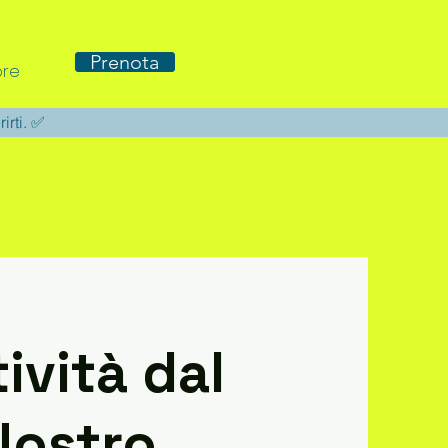
Prenota
re
rirti. ✅
tività dal
Nostro