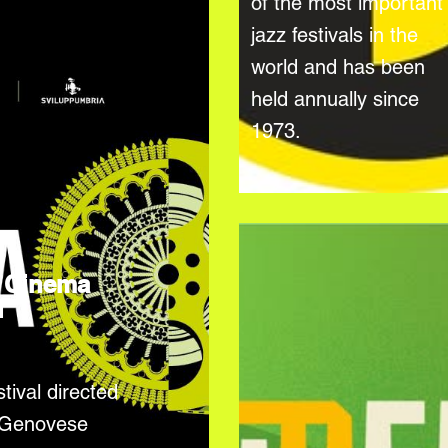
of the most important
jazz festivals in the
world and has been
held annually since
1973.
 Cinema
l
tival directed
 Genovese