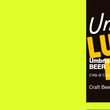
Umbria
BEER
Città di Cas
Craft Bee