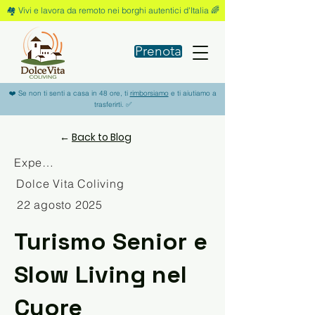
🏘️ Vivi e lavora da remoto nei borghi autentici d'Italia 🌈
Prenota
❤️ Se non ti senti a casa in 48 ore, ti
rimborsiamo
e ti aiutiamo a
trasferirti. ✅
←
Back to Blog
Experience
Dolce Vita Coliving
22 agosto 2025
Turismo Senior e
Slow Living nel
Cuore