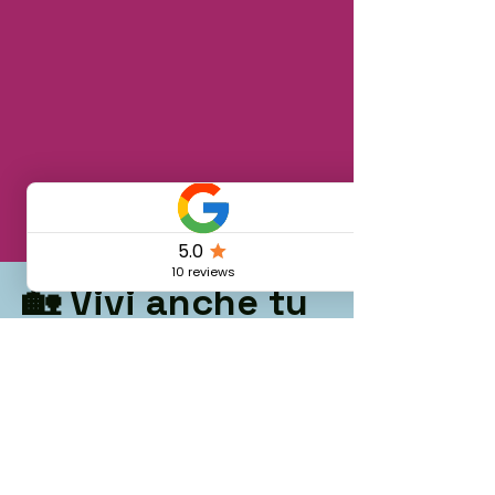
🏡 Vivi anche tu
il borgo: scopri
le camere
disponibili nel
nostro coliving