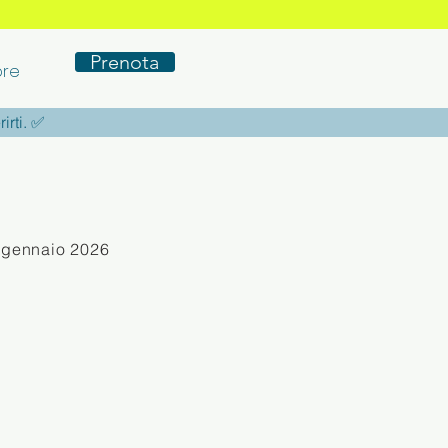
Prenota
re
rirti. ✅
 gennaio 2026