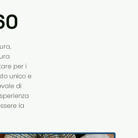
60
ura,
tura
tare per i
sto unico e
evale di
esperienza
essere la