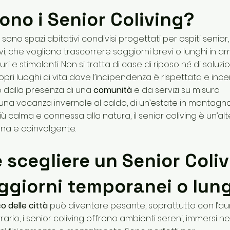
ono i Senior Coliving?
sono spazi abitativi condivisi progettati per ospiti senior
vi, che vogliono trascorrere soggiorni brevi o lunghi in a
uri e stimolanti. Non si tratta di case di riposo né di soluzion
opri luoghi di vita dove l’indipendenza è rispettata e ince
ò dalla presenza di una
comunità
e da servizi su misura.
i una vacanza invernale al caldo, di un’estate in montagna
più calma e connessa alla natura, il senior coliving è un’al
a e coinvolgente.
 scegliere un Senior Coli
ggiorni temporanei o lun
o delle città
può diventare pesante, soprattutto con l’
ntrario, i senior coliving offrono ambienti sereni, immersi 