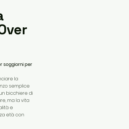
a
 Over
r soggiorni per
nciare la
anzo semplice
n bicchiere di
e, ma la vita
lità e
rza età con