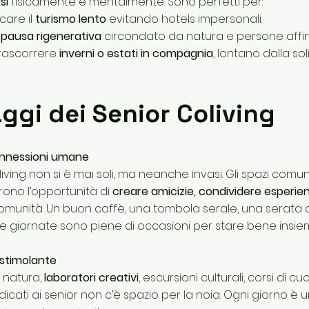
si
fisicamente e mentalmente. Sono perfetti per:
care il
turismo lento
evitando hotels impersonali.
a
pausa rigenerativa
circondato da natura e persone affini
trascorrere
inverni o estati in compagnia
, lontano dalla so
aggi dei Senior Coliving
connessioni umane
living non si è mai soli, ma neanche invasi. Gli spazi comuni
rono l’opportunità di
creare amicizie, condividere esperie
omunità. Un buon caffè, una tombola serale, una serata
: le giornate sono piene di occasioni per stare bene insie
e stimolante
 natura,
laboratori creativi
, escursioni culturali, corsi di c
dicati ai senior non c’è spazio per la noia. Ogni giorno è 