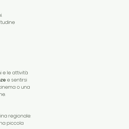
.
litudine
 e le attività
nze
e sentirsi
 cinema o una
me.
ucina regionale:
una piccola