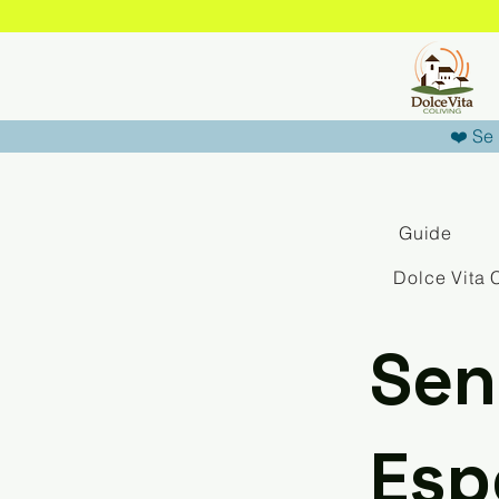
❤️ Se 
Guide
Dolce Vita 
Sen
Esp