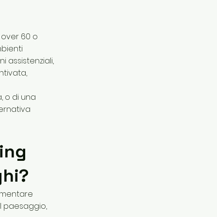
, over 60 o
mbienti
i assistenziali,
ntivata,
, o di una
ternativa
ving
ghi?
aumentare
nel paesaggio,