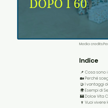
Media credits:
Pe
Indice
📌 Cosa sono i
🏡 Perché sceg
🤝 I vantaggi d
🌍 Esempi di Se
🏰 Dolce Vita C
🍷 Vuoi vivere 