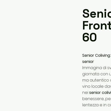
Senio
Fron
60
Senior Coliving
senior
Immagina di sv
giornata con u
ma autentico c
vino locale da
nei
senior coliv
benessere, pen
lentezza e in 