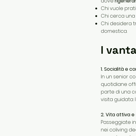
dove
rigenerar
Chi vuole prati
Chi cerca un
Chi desidera 
domestica.
I vant
1. Socialità e 
In un senior co
quotidiane off
parte di una c
visita guidata
2. Vita attiva 
Passeggiate in
nei coliving de