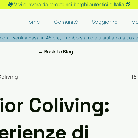
🏘️ Vivi e lavora da remoto nei borghi autentici d'Italia 🌈
Home
Comunità
Soggiorno
Mo
non ti senti a casa in 48 ore, ti
rimborsiamo
e ti aiutiamo a trasfe
←
Back to Blog
Coliving
15
ior Coliving:
erienze di