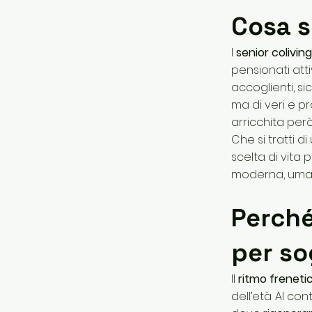
Cosa s
I
senior coliving
pensionati atti
accoglienti, sic
ma di veri e pr
arricchita per
Che si tratti d
scelta di vita 
moderna, uman
Perché
per so
Il
ritmo frenetic
dell’età. Al co