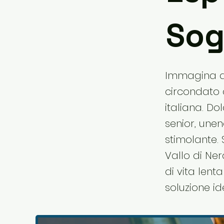
Sog
Immagina di
circondato 
italiana. Do
senior, unen
stimolante. 
Vallo di Ner
di vita lent
soluzione id