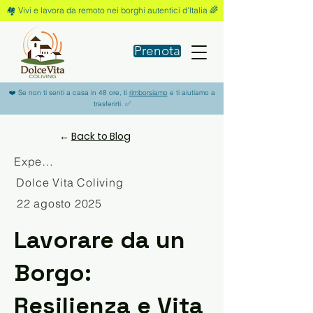
🏘️ Vivi e lavora da remoto nei borghi autentici d'Italia 🌈
Prenota
❤️ Se non ti senti a casa in 48 ore, ti
rimborsiamo
e ti aiutiamo a
trasferirti. ✅
←
Back to Blog
Experience
Dolce Vita Coliving
22 agosto 2025
Lavorare da un
Borgo:
Resilienza e Vita