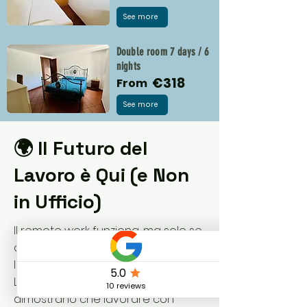
See more
Double room 7 days / 6
nights
€318
From
See more
🌍 Il Futuro del
Lavoro è Qui (e Non
in Ufficio)
Il remote work funziona, ma solo se
abbinato a spazi che valorizzano
libertà, creatività e benessere.
Luoghi come il Dolce Vita Coliving
dimostrano che lavorare con