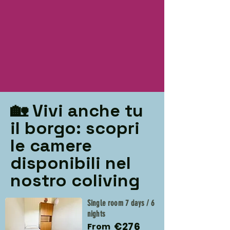
🏡 Vivi anche tu
il borgo: scopri
le camere
disponibili nel
nostro coliving
Single room 7 days / 6
nights
€276
From