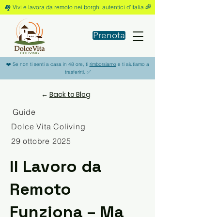
🏘️ Vivi e lavora da remoto nei borghi autentici d'Italia 🌈
Prenota
❤️ Se non ti senti a casa in 48 ore, ti
rimborsiamo
e ti aiutiamo a
trasferirti. ✅
←
Back to Blog
Guide
Dolce Vita Coliving
29 ottobre 2025
Il Lavoro da
Remoto
Funziona – Ma