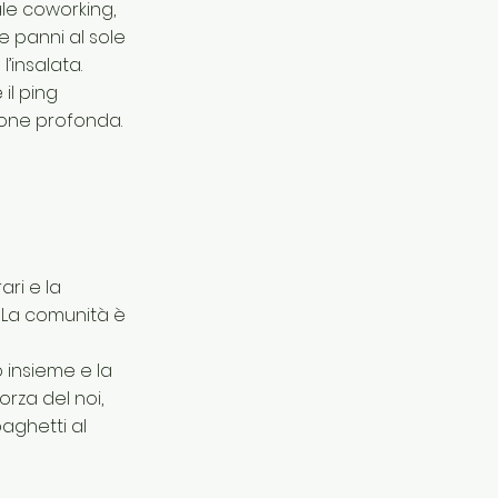
ale coworking,
e panni al sole
’insalata.
il ping
sione profonda.
ari e la
. La comunità è
o insieme e la
orza del noi,
aghetti al