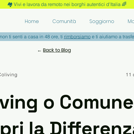
🏘️ Vivi e lavora da remoto nei borghi autentici d'Italia 🌈
Home
Comunità
Soggiorno
Mo
non ti senti a casa in 48 ore, ti
rimborsiamo
e ti aiutiamo a trasfe
←
Back to Blog
Coliving
11 
iving o Comun
ri la Differenz