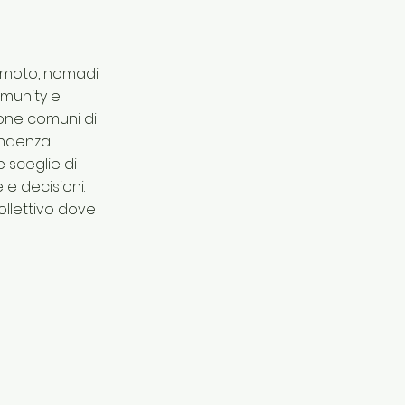
remoto, nomadi
mmunity e
zone comuni di
endenza.
 sceglie di
 e decisioni.
ollettivo dove