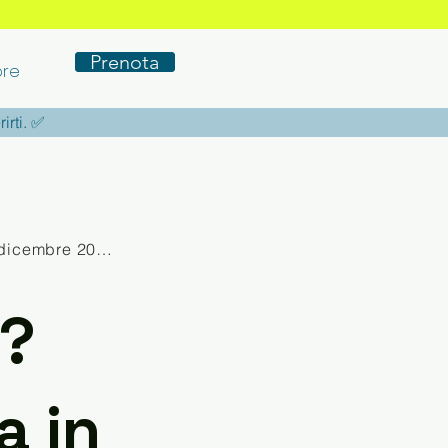
Prenota
re
rirti. ✅
dicembre 2025
e?
a in