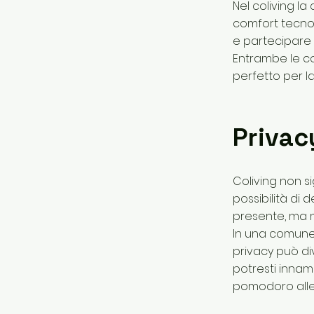
Nel coliving l
comfort tecnol
e partecipare 
Entrambe le con
perfetto per la
Privac
Coliving non si
possibilità di
presente, ma 
In una comune, 
privacy può div
potresti innam
pomodoro alle 2