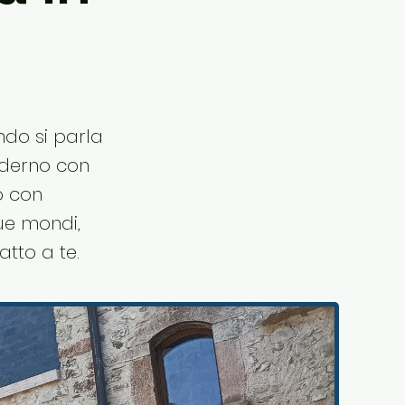
ndo si parla
oderno con
o con
due mondi,
atto a te.