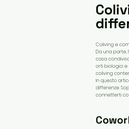
Coliv
diff
Coliving e com
Da una parte, 
casa condivisa c
orti biologici
coliving cont
In questo artic
differenze. So
connetterti con 
Cowork