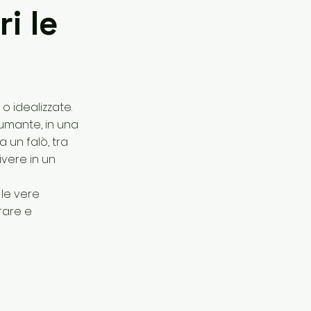
i le
 idealizzate.
umante, in una
a un falò, tra
ivere in un
 le vere
rare e