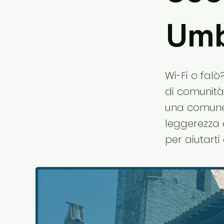
Umb
Wi-Fi o fal
di comunità
una comune i
leggerezza e
per aiutarti