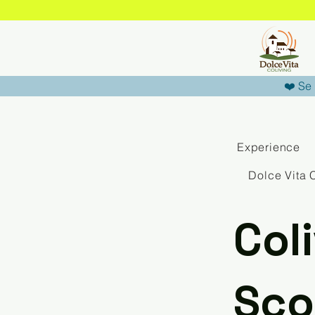
❤️ Se 
Experience
Dolce Vita 
Col
Scop