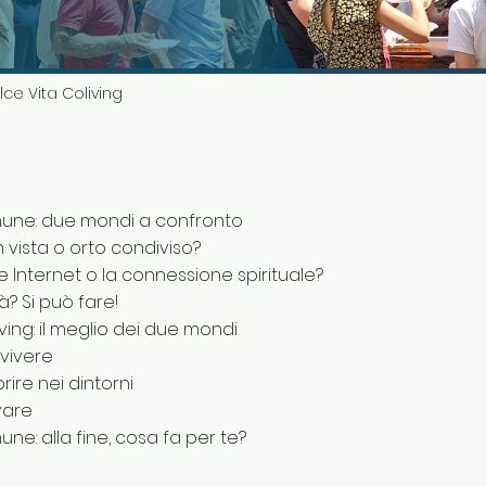
lce Vita Coliving
mune: due mondi a confronto
vista o orto condiviso?
 Internet o la connessione spirituale?
tà? Si può fare!
ving: il meglio dei due mondi
vivere
ire nei dintorni
vare
ne: alla fine, cosa fa per te?