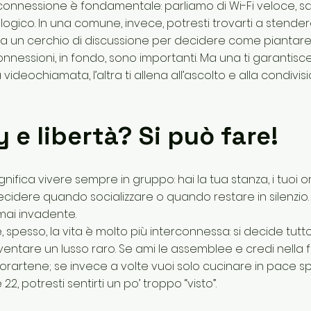
a connessione è fondamentale: parliamo di Wi-Fi veloce, s
ogico. In una comune, invece, potresti trovarti a stender
a un cerchio di discussione per decidere come piantare l
nessioni, in fondo, sono importanti. Ma una ti garantisce 
 videochiamata, l’altra ti allena all’ascolto e alla condivi
y e libertà? Si può fare!
gnifica vivere sempre in gruppo: hai la tua stanza, i tuoi or
 decidere quando socializzare o quando restare in silenzio
mai invadente.
spesso, la vita è molto più interconnessa: si decide tutt
entare un lusso raro. Se ami le assemblee e credi nella f
orartene; se invece a volte vuoi solo cucinare in pace sp
2, potresti sentirti un po’ troppo “visto”.