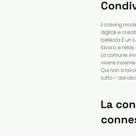
Condi
Il coliving mo
digitali e crea
bellezza. È un
lavoro e relax
La comune, inv
vivere insieme 
Qui non si lavo
tutto – dal cib
La con
connes