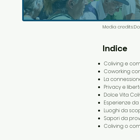
Media credits:
Do
Indice
Coliving e co
Coworking con 
La connessione
Privacy e liber
Dolce Vita Coli
Esperienze da 
Luoghi da scopr
Sapori da pro
Coliving o comu