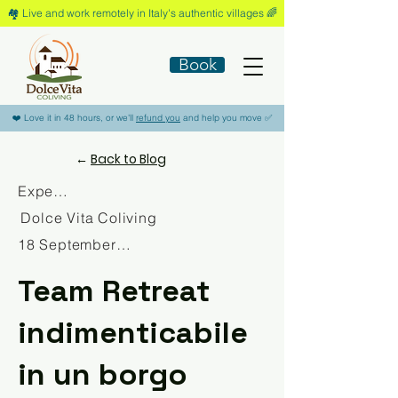
🏘️​ Live and work remotely in Italy's authentic villages 🌈​
Book
​❤️​ Love it in 48 hours, or we'll
refund you
and help you move ​✅​
←
Back to Blog
Experience
Dolce Vita Coliving
18 September 2025
Team Retreat
indimenticabile
in un borgo