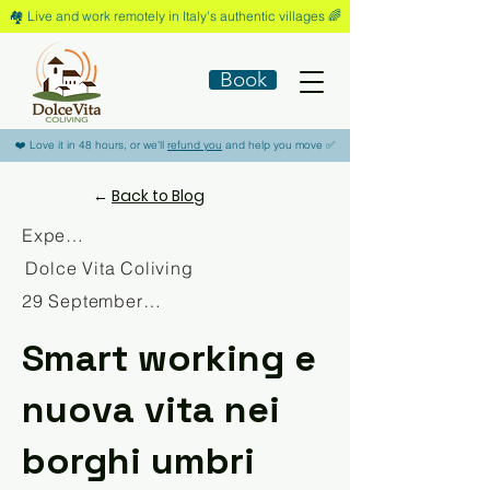
🏘️​ Live and work remotely in Italy's authentic villages 🌈​
Book
​❤️​ Love it in 48 hours, or we'll
refund you
and help you move ​✅​
←
Back to Blog
Experience
Dolce Vita Coliving
29 September 2025
Smart working e
nuova vita nei
borghi umbri