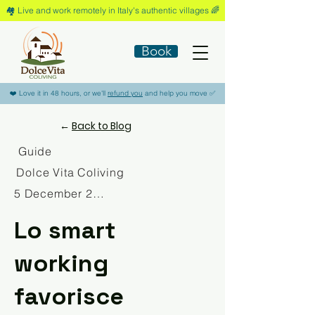
🏘️​ Live and work remotely in Italy's authentic villages 🌈​
Book
​❤️​ Love it in 48 hours, or we'll
refund you
and help you move ​✅​
←
Back to Blog
Guide
Dolce Vita Coliving
5 December 2025
Lo smart
working
favorisce