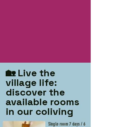
🏡 Live the
village life:
discover the
available rooms
in our coliving
Single room 7 days / 6