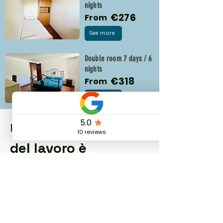
nights
€276
From
See more
Double room 7 days / 6
nights
€318
From
See more
Una nuova filosofia
del lavoro è
possibile
Dolce Vita Coliving è un antico
borgo medievale trasformato in
un paradiso per nomadi digitali e