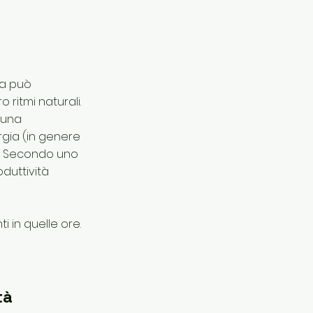
ra può
 ritmi naturali.
 una
rgia (in genere
ni. Secondo uno
oduttività
i in quelle ore.
tà