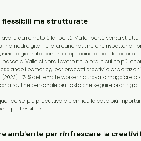
 flessibili ma strutturate
 lavoro da remoto è la libertà. Ma la libertà senza struttu
 I nomadi digitali felici creano routine che rispettano i loro
, inizio la giornata con un cappuccino al bar del paese e
bosco di Vallo di Nera. Lavoro nelle ore in cui ho più ene
), lasciando i pomeriggi per progetti creativi o esplorazio
r (2023), il 74% dei remote worker ha trovato maggiore pr
ria routine personale piuttosto che seguire orari rigidi.
quando sei più produttivo e pianifica le cose più important
ere più flessibile.
re ambiente per rinfrescare la creativi