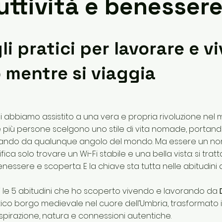
uttività e benesser
li pratici per lavorare e v
 mentre si viaggia
nni abbiamo assistito a una vera e propria rivoluzione nel
 più persone scelgono uno stile di vita nomade, portando
rando da qualunque angolo del mondo. Ma essere un no
fica solo trovare un Wi-Fi stabile e una bella vista: si tratt
enessere e scoperta. E la chiave sta tutta nelle abitudini 
i le 5 abitudini che ho scoperto vivendo e lavorando da
tico borgo medievale nel cuore dell’Umbria, trasformato 
ispirazione, natura e connessioni autentiche.