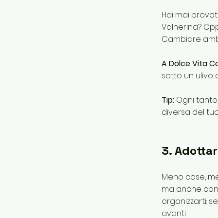
Hai mai provat
Valnerina? Opp
Cambiare ambie
A Dolce Vita Co
sotto un ulivo c
Tip:
Ogni tanto,
diversa del tuo
3. Adottar
Meno cose, men
ma anche con d
organizzarti: s
avanti.