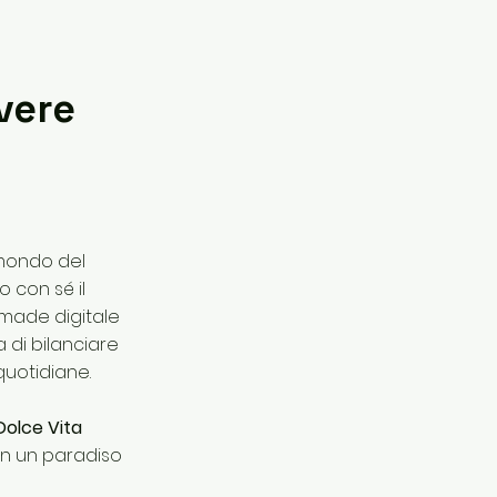
e
ivere
 mondo del
 con sé il
made digitale
a di bilanciare
quotidiane.
Dolce Vita
in un paradiso