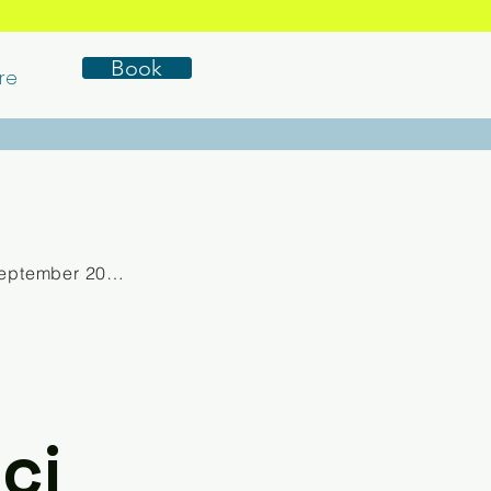
Book
re
eptember 2025
ci