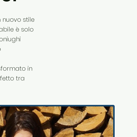
 nuovo stile
abile è solo
coniughi
o
sformato in
fetto tra