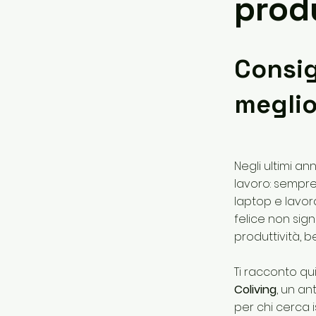
prod
Consig
meglio
Negli ultimi a
lavoro: sempre
laptop e lavo
felice non signi
produttività, b
Ti racconto qu
Coliving
, un an
per chi cerca 