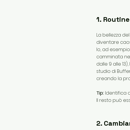
1. Routine
La bellezza del
diventare caos.
Io, ad esempio
camminata nel 
dalle 9 alle 13
studio di Buffe
creando la prop
Tip:
Identifica 
Il resto può ess
2. Cambia