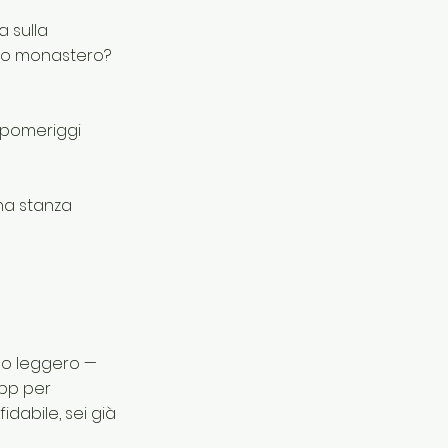
a sulla
tico monastero?
a pomeriggi
na stanza
ino leggero —
app per
idabile, sei già