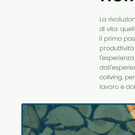
La rivoluzi
di vita: que
il primo pas
produttivit
l'esperienza
dall'esperi
coliving, pe
lavoro e dol