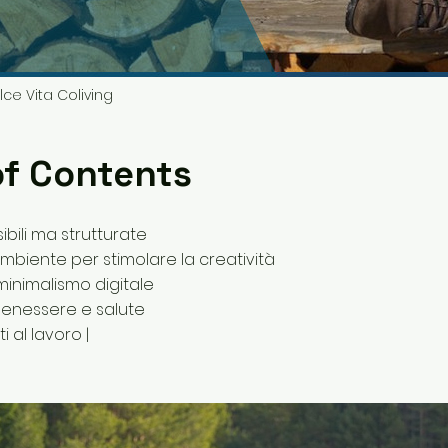
lce Vita Coliving
of Contents
sibili ma strutturate
biente per stimolare la creatività
l minimalismo digitale
i benessere e salute
ti al lavoro |