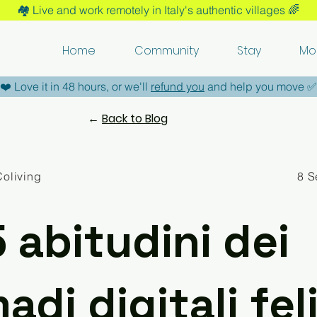
🏘️​ Live and work remotely in Italy's authentic villages 🌈​
Home
Community
Stay
Mo
​❤️​ Love it in 48 hours, or we'll
refund you
and help you move ​✅​
←
Back to Blog
Coliving
8 S
5 abitudini dei
di digitali feli