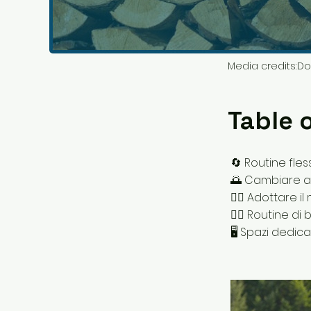
Media credits:
Do
Table 
🔄 Routine fles
🌅 Cambiare am
🧘‍♂️ Adottare i
🚶‍♀️ Routine d
🖥️ Spazi dedica