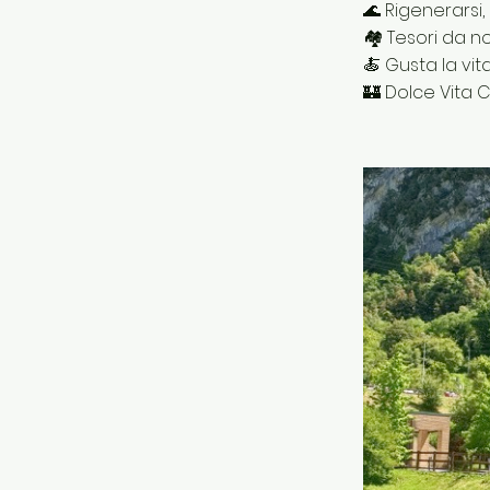
🌊 Rigenerarsi,
🏘 Tesori da n
🍝 Gusta la vit
🏰 Dolce Vita C