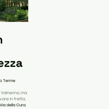
n
ezza
nzo Terme
a Valnerina, ma
are in fretta,
Via della Cura
,