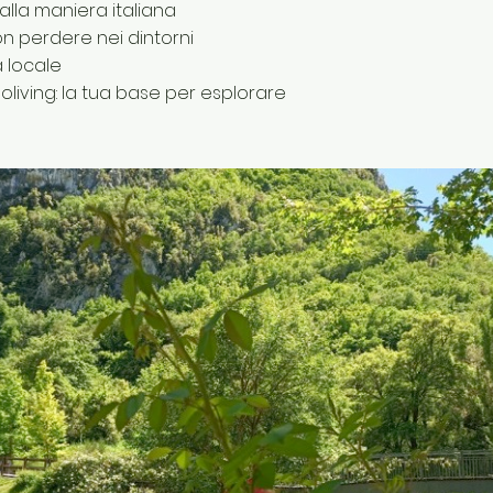
 alla maniera italiana
on perdere nei dintorni
a locale
oliving: la tua base per esplorare