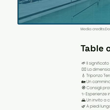
Media credits:
Do
Table 
🌱 Il significa
🚶‍♀️ La dimen
💧 Triponzo Ter
🏡 Un cammino c
🧭 Consigli pra
✨ Esperienze 
🌄 Un invito a
🌿 A piedi lung