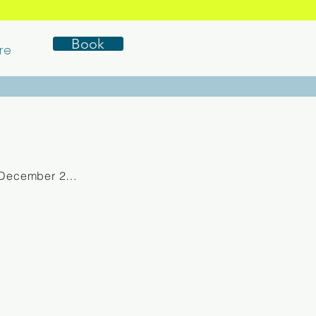
Book
re
 December 2025