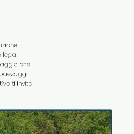
azione
ollega
viaggio che
a paesaggi
vo ti invita