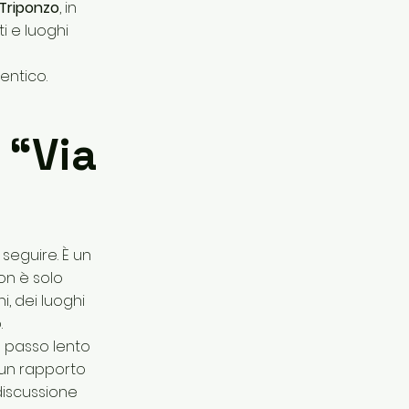
Triponzo
, in
i e luoghi
entico.
 “Via
seguire. È un
non è solo
i, dei luoghi
.
l passo lento
e un rapporto
discussione