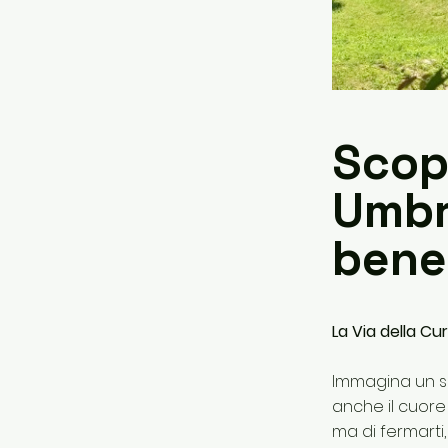
Scopr
Umbr
bene
La Via della C
Immagina un se
anche il cuore 
ma di fermarti,