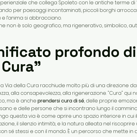
esperienziale che collega Spoleto con le antiche terme di
ndo per paesaggi incontaminati, piccoli borghi arroccat
 e l’anima si abbracciano.
 non è solo geografico, ma rigenerativo, simbolico, aut
gnificato profondo di
 Cura”
la Via della Cura racchiude molto più di una direzione da 
ntezza, alla consapevolezza, alla rigenerazione. "Cura" qui 
ico, ma è anche
prendersi cura di sé
, delle proprie emozion
rsano e delle persone che si incontrano lungo il cammino
o questa via è come aprire uno spazio interiore in cui i
ione, il silenzio intimità, e la natura alleata nel riscoprir
on sé stessi e con il mondo. È un percorso che mette in 