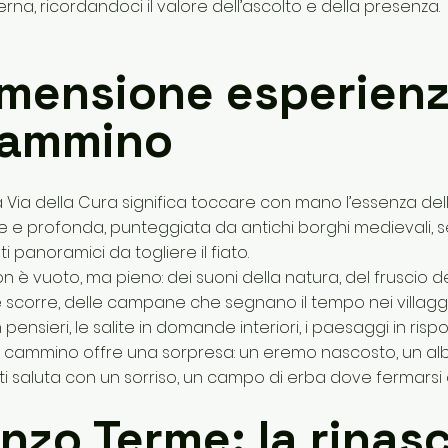
na, ricordandoci il valore dell’ascolto e della presenza.
imensione esperienz
cammino
a Via della Cura significa toccare con mano l’essenza de
e e profonda, punteggiata da antichi borghi medievali, se
ti panoramici da togliere il fiato.
n è vuoto, ma pieno: dei suoni della natura, del fruscio deg
 scorre, delle campane che segnano il tempo nei villaggi. 
pensieri, le salite in domande interiori, i paesaggi in rispo
 cammino offre una sorpresa: un eremo nascosto, un albe
i saluta con un sorriso, un campo di erba dove fermarsi a
nzo Terme: la rinasc