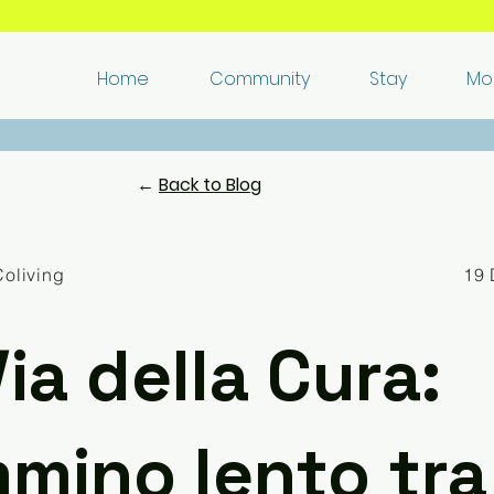
🏘️​ Live and work remotely in Italy's authentic villages 🌈​
Home
Community
Stay
Mo
​❤️​ Love it in 48 hours, or we'll
refund you
and help you move ​✅​
←
Back to Blog
Coliving
19
ia della Cura:
mino lento tra