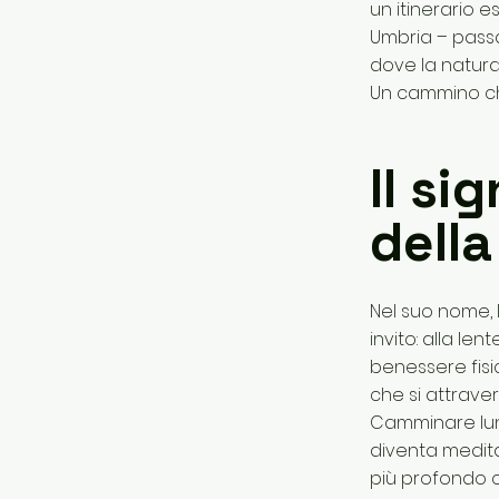
un itinerario 
Umbria – passa
dove la natura
Un cammino che
Il si
della
Nel suo nome, 
invito: alla le
benessere fis
che si attrave
Camminare lung
diventa meditaz
più profondo c