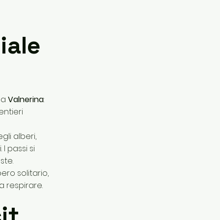
iale
lla
Valnerina
:
ntieri
li alberi,
I passi si
ste.
ro solitario,
 respirare.
it