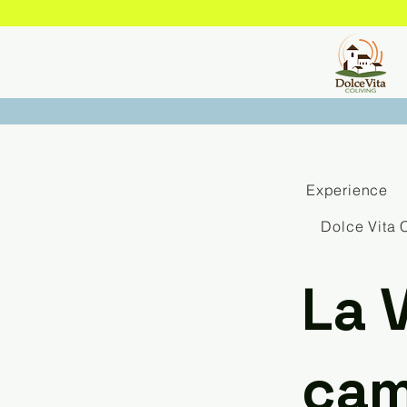
Experience
Dolce Vita 
La V
cam