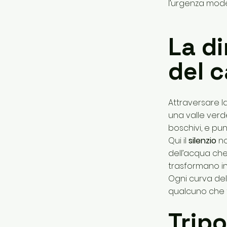
l’urgenza moder
La d
del 
Attraversare l
una valle verd
boschivi, e pun
Qui il
silenzio
no
dell’acqua che
trasformano in 
Ogni curva del
qualcuno che t
Tripo