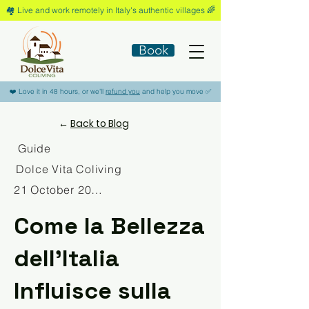
🏘️​ Live and work remotely in Italy's authentic villages 🌈​
Book
​❤️​ Love it in 48 hours, or we'll
refund you
and help you move ​✅​
←
Back to Blog
Guide
Dolce Vita Coliving
21 October 2025
Come la Bellezza
dell'Italia
Influisce sulla