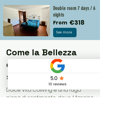
Double room 7 days / 6
nights
€318
From
See more
Come la Bellezza
dell'Italia Influisce
sulla Creatività
Dolce Vita Coliving è una fuga
piena di sentimento, dove il fascino
medievale, i lussureggianti
paesaggi umbri e gli autentici ritmi
italiani stimolano la creatività e la
connessione tra i lavoratori da
remoto di tutto il mondo. Pronto a