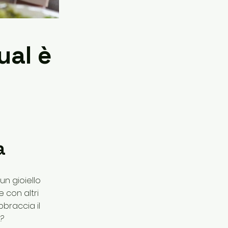
ual è
a
un gioiello
 con altri
braccia il
g?