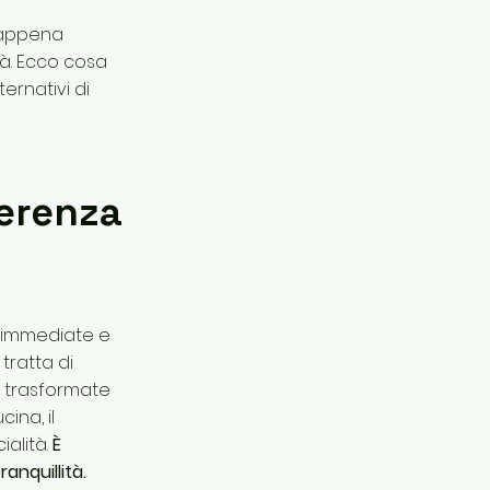
e appena
tà. Ecco cosa
ernativi di
ferenza
ni immediate e
 tratta di
i trasformate
ina, il
ialità.
È
ranquillità.