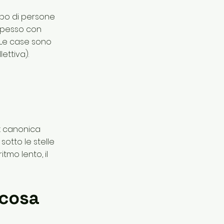
ppo di persone
 spesso con
. Le case sono
ettiva).
'ex canonica
sotto le stelle
itmo lento, il
 cosa