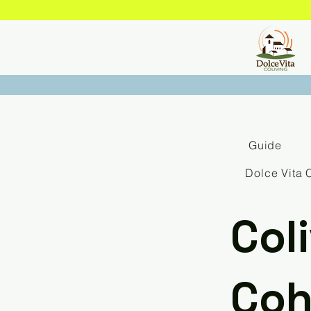
Guide
Dolce Vita 
Col
Coh