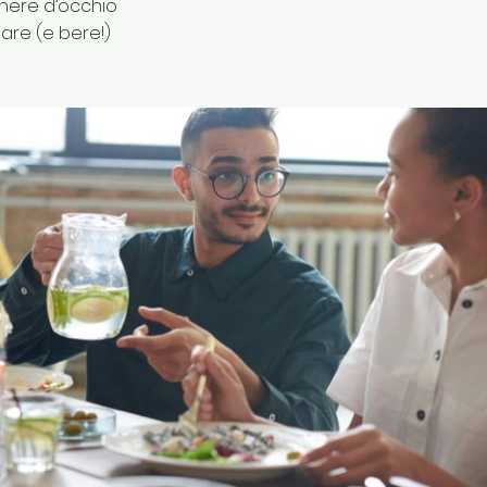
enere d’occhio
are (e bere!)