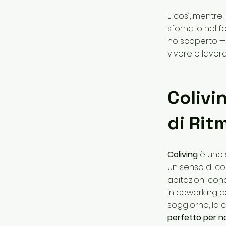
E così, mentre
sfornato nel fo
ho scoperto — 
vivere e lavora
Colivi
di Rit
Coliving
è uno s
un senso di com
abitazioni con
in coworking co
soggiorno, la 
perfetto per nom