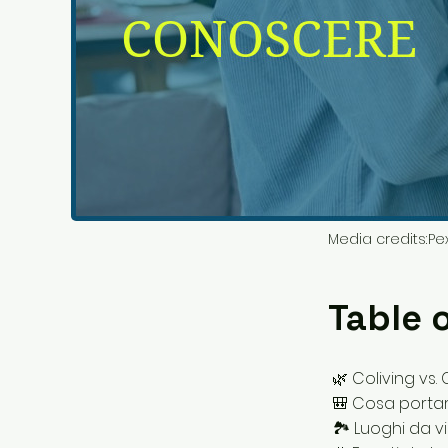
Media credits:
Pe
Table 
🌿 Coliving vs.
🎒 Cosa porta
🏞️ Luoghi da vi