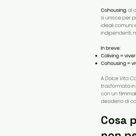
Cohousing
, al
si unisce per 
ideali comuni:
indipendenti, m
In breve:
Coliving = vive
Cohousing = vi
A
Dolce Vita Co
trasformata in 
con un filmmake
desiderio di co
Cosa p
non p