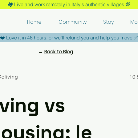
🏘️​ Live and work remotely in Italy's authentic villages 🌈​
Home
Community
Stay
Mo
​❤️​ Love it in 48 hours, or we'll
refund you
and help you move ​✅​
←
Back to Blog
Coliving
10 
iving vs
ousing: le