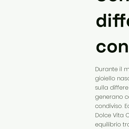
dif
con
Durante il m
gioiello nas
sulla differ
generano co
condiviso. 
Dolce Vita 
equilibrio t