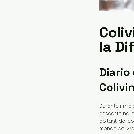
Coliv
la Di
Diario
Colivi
Durante il mio
nascosto nel c
abitanti del b
mondo del viv