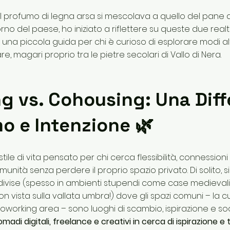
 il profumo di legna arsa si mescolava a quello del pan
rno del paese, ho iniziato a riflettere su queste due real
una piccola guida per chi è curioso di esplorare modi alt
re, magari proprio tra le pietre secolari di Vallo di Nera.
ng vs. Cohousing: Una Dif
mo e Intenzione 🌿
tile di vita pensato per chi cerca flessibilità, connessio
unità senza perdere il proprio spazio privato. Di solito, si
divise (spesso in ambienti stupendi come case medieval
n vista sulla vallata umbra!) dove gli spazi comuni – la cuc
coworking area – sono luoghi di scambio, ispirazione e soc
adi digitali, freelance e creativi in cerca di ispirazione e t