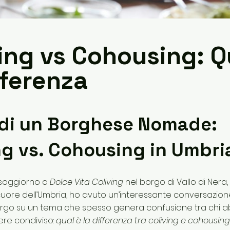
ing vs Cohousing: Q
fferenza
 di un Borghese Nomade:
ng vs. Cohousing in Umbri
 soggiorno a
Dolce Vita Coliving
nel borgo di Vallo di Nera, 
uore dell’Umbria, ho avuto un’interessante conversazione
orgo su un tema che spesso genera confusione tra chi ab
ere condiviso:
qual è la differenza tra coliving e cohousin