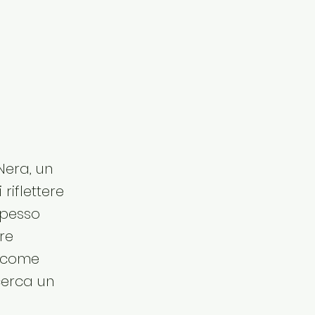
Nera, un
riflettere
spesso
re
e come
cerca un