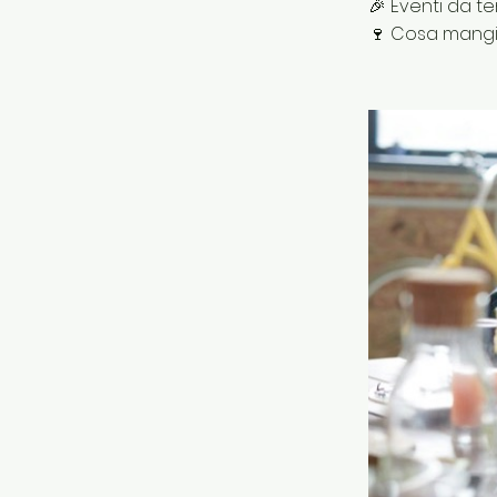
🎉 Eventi da t
🍷 Cosa mangi