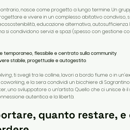
 contrario, nasce come progetto a lungo termine. Un gru
progettare e vivere in un complesso abitativo condiviso,
 ecosostenibilità, educazione alternativa, autosufficienza
a si condividono servizi e spazi (spesso con gestione coll
re temporaneo, flessibile e centrato sulla community
.
vere stabile, progettuale e autogestito
.
living
, ti svegli tra le colline, lavori a bordo fiume o in un
coworking, e la sera condividi un bicchiere di Sagrantino 
r, uno sviluppatore o un’artista. Quello che ci unisce è il r
nnessione autentica e la libertà.
ortare, quanto restare, e
erdere